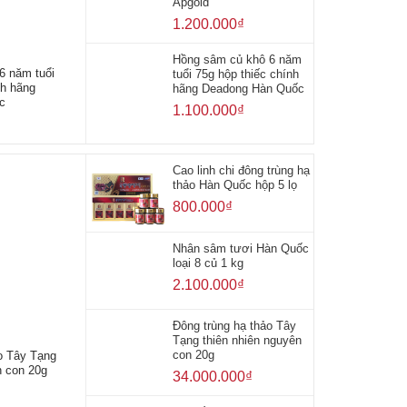
Apgold
1.200.000
₫
Hồng sâm củ khô 6 năm
6 năm tuổi
tuổi 75g hộp thiếc chính
nh hãng
hãng Deadong Hàn Quốc
c
1.100.000
₫
Cao linh chi đông trùng hạ
thảo Hàn Quốc hộp 5 lọ
800.000
₫
Nhân sâm tươi Hàn Quốc
loại 8 củ 1 kg
2.100.000
₫
Đông trùng hạ thảo Tây
Tạng thiên nhiên nguyên
con 20g
o Tây Tạng
n con 20g
34.000.000
₫