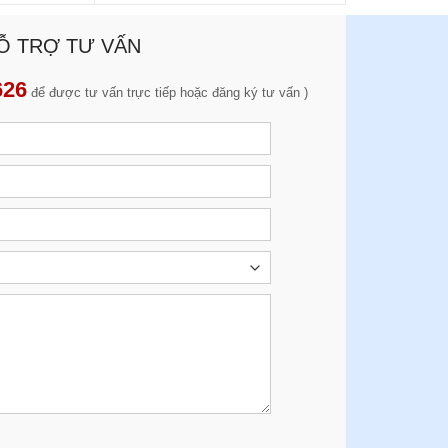
Ỗ TRỢ TƯ VẤN
626
để được tư vấn trực tiếp hoặc đăng ký tư vấn )
tuổi, ngoài ăn uống khoa học, tập thể dục điều
iữ gìn sức khỏe nữa. Mình chọn sâm tẩm mật ong
ất tốt. Các cụ ăn uống ngon miệng, khỏe mạnh,
 kháng tốt. Mình cảm thấy rất vui khi ba mẹ khỏe
a đình quây quần bên nhau hạnh phúc. Cảm ơn
âm Thịnh Phát!
AN THANH