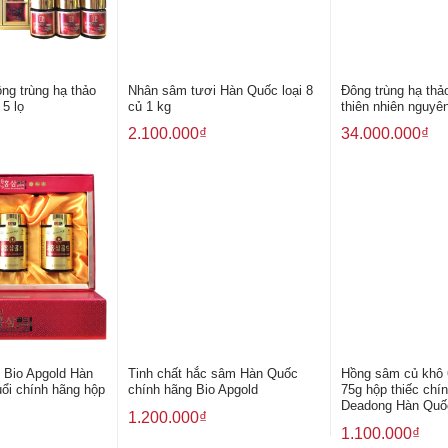
ông trùng hạ thảo
Nhân sâm tươi Hàn Quốc loại 8
Đông trùng hạ thả
5 lọ
củ 1 kg
thiên nhiên nguyê
2.100.000
₫
34.000.000
₫
 Bio Apgold Hàn
Tinh chất hắc sâm Hàn Quốc
Hồng sâm củ khô 
ổi chính hãng hộp
chính hãng Bio Apgold
75g hộp thiếc chí
Deadong Hàn Quố
1.200.000
₫
1.100.000
₫