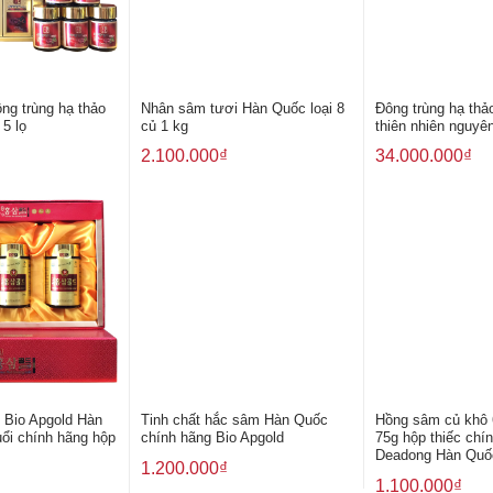
ông trùng hạ thảo
Nhân sâm tươi Hàn Quốc loại 8
Đông trùng hạ thả
5 lọ
củ 1 kg
thiên nhiên nguyê
2.100.000
₫
34.000.000
₫
 Bio Apgold Hàn
Tinh chất hắc sâm Hàn Quốc
Hồng sâm củ khô 
ổi chính hãng hộp
chính hãng Bio Apgold
75g hộp thiếc chí
Deadong Hàn Quố
1.200.000
₫
1.100.000
₫