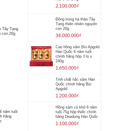
2.100.000
₫
Đông trùng hạ thảo Tây
Tạng thiên nhiên nguyên
con 20g
o Tây Tạng
n con 20g
34.000.000
₫
Cao hồng sâm Bio Apgold
Hàn Quốc 6 năm tuổi
chính hãng hộp 3 lọ x
240g
1.650.000
₫
Tinh chất hắc sâm Hàn
Quốc chính hãng Bio
Apgold
1.200.000
₫
Hồng sâm củ khô 6 năm
6 năm tuổi
tuổi 75g hộp thiếc chính
nh hãng
hãng Deadong Hàn Quốc
c
1.100.000
₫