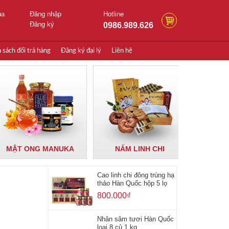
ua
Đăng nhập
Hotline
Đăng ký
0986.989.626
 sách đổi trả hàng
Đăng ký đại lý
Liên hệ
MẬT ONG MANUKA
NẤM LINH CHI
NẤM 
Cao linh chi đông trùng hạ
thảo Hàn Quốc hộp 5 lọ
800.000
₫
Nhân sâm tươi Hàn Quốc
loại 8 củ 1 kg