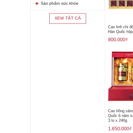
Sản phẩm sức khỏe
XEM TẤT CẢ
Cao linh chi đ
Hàn Quốc hộp 
800.000
₫
Cao hồng sâm
Quốc 6 năm tu
3 lọ x 240g
1.650.000
₫