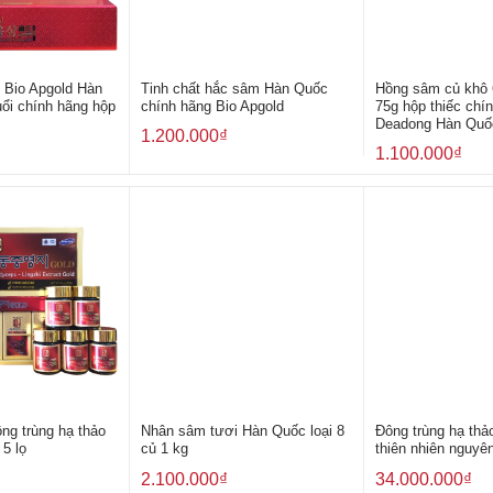
 Bio Apgold Hàn
Tinh chất hắc sâm Hàn Quốc
Hồng sâm củ khô 
ổi chính hãng hộp
chính hãng Bio Apgold
75g hộp thiếc chí
Deadong Hàn Quố
1.200.000
₫
1.100.000
₫
ông trùng hạ thảo
Nhân sâm tươi Hàn Quốc loại 8
Đông trùng hạ thả
5 lọ
củ 1 kg
thiên nhiên nguyê
2.100.000
₫
34.000.000
₫