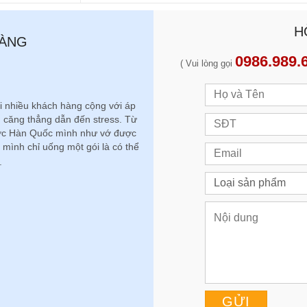
H
HÀNG
0986.989.
( Vui lòng gọi
i nhiều khách hàng cộng với áp
, căng thẳng dẫn đến stress. Từ
ước Hàn Quốc mình như vớ được
 mình chỉ uống một gói là có thể
Ba mẹ mình năm nay đã ngoài 60 
.
độ, các cụ còn rất quan trọng tới g
cho ba mẹ sử dụng hàng ngày thấy r
trái nằng trở trời ít ốm đau, sức đề
mạnh, sống lâu với con cháu, gi
nhân s
Đ