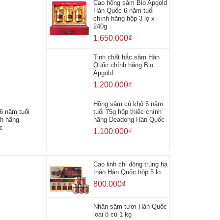
Cao hồng sâm Bio Apgold
Hàn Quốc 6 năm tuổi
chính hãng hộp 3 lọ x
240g
1.650.000
₫
Tinh chất hắc sâm Hàn
Quốc chính hãng Bio
Apgold
1.200.000
₫
Hồng sâm củ khô 6 năm
6 năm tuổi
tuổi 75g hộp thiếc chính
nh hãng
hãng Deadong Hàn Quốc
c
1.100.000
₫
Cao linh chi đông trùng hạ
thảo Hàn Quốc hộp 5 lọ
800.000
₫
Nhân sâm tươi Hàn Quốc
loại 8 củ 1 kg