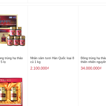
ông trùng hạ thảo
Nhân sâm tươi Hàn Quốc loại 8
Đông trùng hạ thả
5 lọ
củ 1 kg
thiên nhiên nguyê
2.100.000
₫
34.000.000
₫