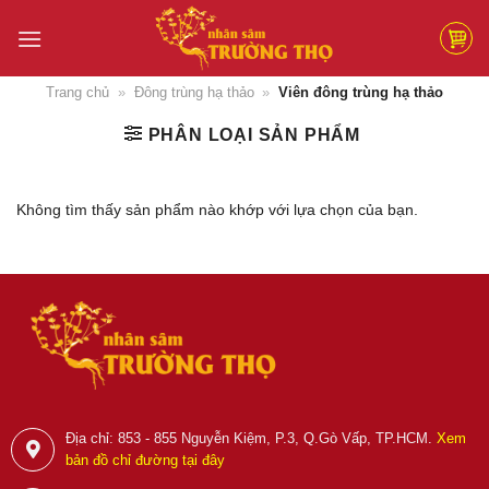
Skip
to
content
Trang chủ
»
Đông trùng hạ thảo
»
Viên đông trùng hạ thảo
PHÂN LOẠI SẢN PHẨM
Không tìm thấy sản phẩm nào khớp với lựa chọn của bạn.
Địa chỉ: 853 - 855 Nguyễn Kiệm, P.3, Q.Gò Vấp, TP.HCM.
Xem
bản đồ chỉ đường tại đây