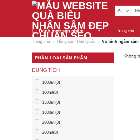
Skip
Tìm
to
kiế
content
Danh mục sản phẩm
Trang chủ
Trang chủ
»
Hồng sâm Hàn Quốc
»
Vỏ bình ngâm sâm 
Không t
PHÂN LOẠI SẢN PHẨM
DUNG TÍCH
1000ml
(0)
100ml
(0)
1500ml
(0)
1800ml
(0)
2000ml
(0)
200ml
(0)