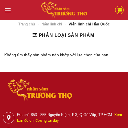
Skip
to
content
Trang chủ
»
Nấm linh chi
»
Viên linh chi Hàn Quốc
PHÂN LOẠI SẢN PHẨM
Không tìm thấy sản phẩm nào khớp với lựa chọn của bạn.
Địa chỉ: 853 - 855 Nguyễn Kiệm, P.3, Q.Gò Vấp, TP.HCM.
Xem
bản đồ chỉ đường tại đây