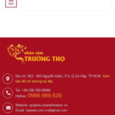
09
Th7
Địa chỉ: 853 - 855 Nguyễn Kiệm, P.3, Q.Gò Vấp, TP.HCM.
Xem
bản đồ chỉ đường tại đây
Tel: +84 (28) 350.66666
0986.989.626
Hotline:
Website: quabieu.sharekhoahoc.vn
Email: topweb.com.vn@gmail.com